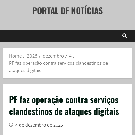
Skip
PORTAL DF NOTÍCIAS
to
content
Home
2025
dezembro
4
PF faz operação contra serviços clandestinos de
ataques digitais
PF faz operação contra serviços
clandestinos de ataques digitais
4 de dezembro de 2025