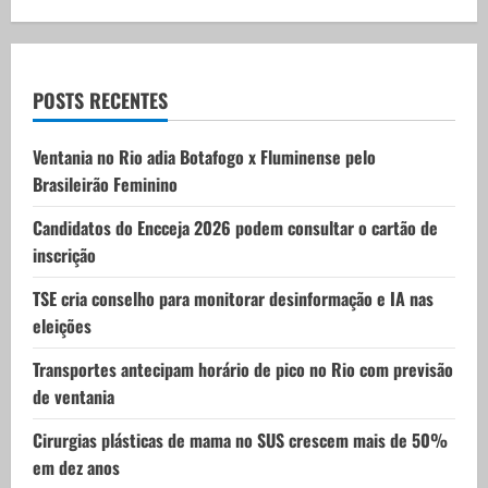
g
a
POSTS RECENTES
t
Ventania no Rio adia Botafogo x Fluminense pelo
i
Brasileirão Feminino
o
Candidatos do Encceja 2026 podem consultar o cartão de
inscrição
n
TSE cria conselho para monitorar desinformação e IA nas
eleições
Transportes antecipam horário de pico no Rio com previsão
de ventania
Cirurgias plásticas de mama no SUS crescem mais de 50%
em dez anos