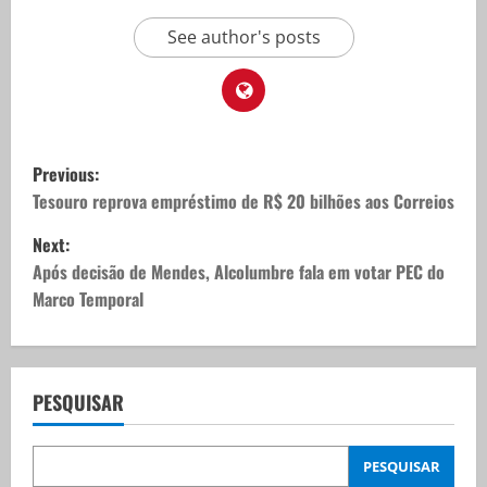
See author's posts
P
Previous:
o
Tesouro reprova empréstimo de R$ 20 bilhões aos Correios
Next:
s
Após decisão de Mendes, Alcolumbre fala em votar PEC do
t
Marco Temporal
n
a
PESQUISAR
v
PESQUISAR
i