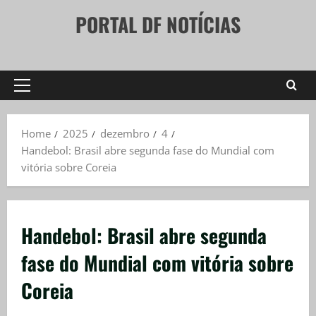
Skip
PORTAL DF NOTÍCIAS
to
content
Primary
Menu
Home
2025
dezembro
4
Handebol: Brasil abre segunda fase do Mundial com
vitória sobre Coreia
Handebol: Brasil abre segunda
fase do Mundial com vitória sobre
Coreia