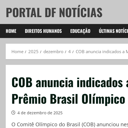
Skip
PORTAL DF NOTÍCIAS
to
content
HOME
DIREITOS HUMANOS
EDUCAÇÃO
ÚLTIMAS NOTÍC
Home
2025
dezembro
4
COB anuncia indicados a M
COB anuncia indicados 
Prêmio Brasil Olímpico
4 de dezembro de 2025
O Comitê Olímpico do Brasil (COB) anunciou nest