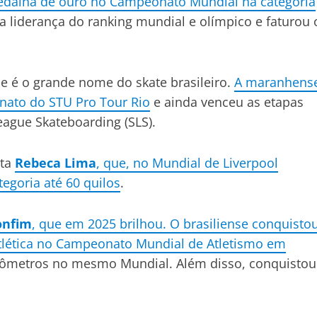
edalha de ouro no Campeonato Mundial na categoria
 a liderança do ranking mundial e olímpico e faturou 
 é o grande nome do skate brasileiro.
A maranhens
nato do STU Pro Tour Rio
e ainda venceu as etapas
eague Skateboarding (SLS).
sta
Rebeca Lima
, que, no Mundial de Liverpool
egoria até 60 quilos
.
onfim
, que em 2025 brilhou. O brasiliense conquisto
tlética no Campeonato Mundial de Atletismo em
ilômetros no mesmo Mundial. Além disso, conquistou