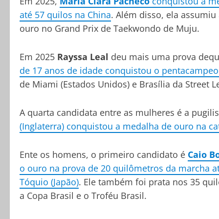
Em 2025,
Maria Clara Pacheco
conquistou a m
até 57 quilos na China
. Além disso, ela assumiu
ouro no Grand Prix de Taekwondo de Muju.
Em 2025
Rayssa Leal
deu mais uma prova deque
de 17 anos de idade conquistou o pentacampeo
de Miami (Estados Unidos) e Brasília da Street L
A quarta candidata entre as mulheres é a pugili
(Inglaterra) conquistou a medalha de ouro na cat
Ente os homens, o primeiro candidato é
Caio B
o ouro na prova de 20 quilômetros da marcha a
Tóquio (Japão)
. Ele também foi prata nos 35 qu
a Copa Brasil e o Troféu Brasil.