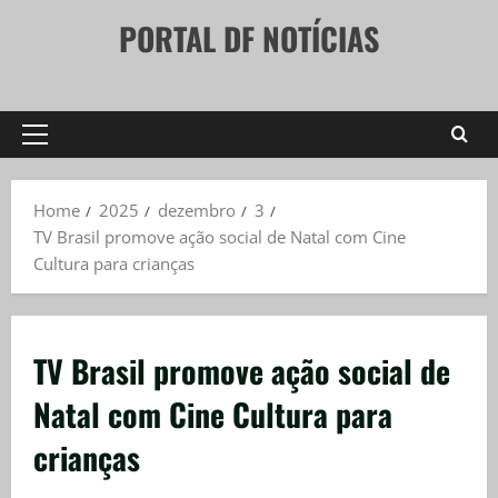
Skip
PORTAL DF NOTÍCIAS
to
content
Primary
Menu
Home
2025
dezembro
3
TV Brasil promove ação social de Natal com Cine
Cultura para crianças
TV Brasil promove ação social de
Natal com Cine Cultura para
crianças