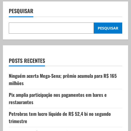
a
v
PESQUISAR
i
PESQUISAR
g
a
t
POSTS RECENTES
i
Ninguém acerta Mega-Sena; prêmio acumula para R$ 165
milhões
o
Pix amplia participação nos pagamentos em bares e
n
restaurantes
Petrobras tem lucro líquido de R$ 52,4 bi no segundo
trimestre