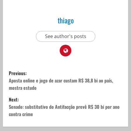
thiago
See author's posts
P
Previous:
o
Aposta online e jogo de azar custam R$ 38,8 bi ao país,
mostra estudo
s
Next:
t
Senado: substitutivo do Antifacção prevê R$ 30 bi por ano
contra crime
n