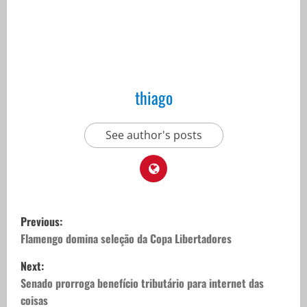
thiago
See author's posts
P
Previous:
o
Flamengo domina seleção da Copa Libertadores
Next:
s
Senado prorroga benefício tributário para internet das
t
coisas