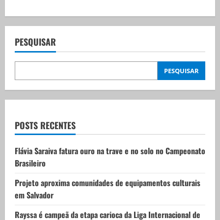
n
a
PESQUISAR
v
PESQUISAR
i
g
a
POSTS RECENTES
t
Flávia Saraiva fatura ouro na trave e no solo no Campeonato
i
Brasileiro
o
Projeto aproxima comunidades de equipamentos culturais
em Salvador
n
Rayssa é campeã da etapa carioca da Liga Internacional de