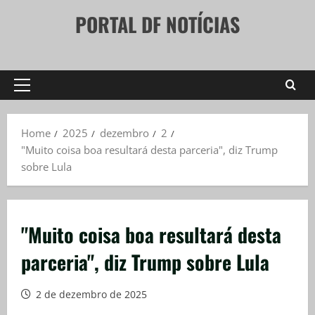
Skip
PORTAL DF NOTÍCIAS
to
content
Primary
Menu
Home
2025
dezembro
2
"Muito coisa boa resultará desta parceria", diz Trump
sobre Lula
"Muito coisa boa resultará desta
parceria", diz Trump sobre Lula
2 de dezembro de 2025