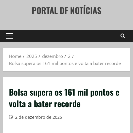
Skip
PORTAL DF NOTÍCIAS
to
content
Primary
Menu
Home
2025
dezembro
2
Bolsa supera os 161 mil pontos e volta a bater recorde
Bolsa supera os 161 mil pontos e
volta a bater recorde
2 de dezembro de 2025