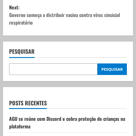
s
Next:
t
Governo começa a distribuir vacina contra vírus sincicial
respiratório
n
a
v
PESQUISAR
i
PESQUISAR
g
a
t
POSTS RECENTES
i
AGU se reúne com Discord e cobra proteção de crianças na
plataforma
o