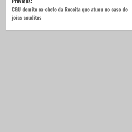
P
Previous:
CGU demite ex-chefe da Receita que atuou no caso de
o
joias sauditas
s
t
n
a
v
i
g
a
t