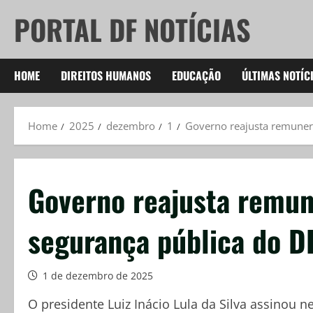
Skip
PORTAL DF NOTÍCIAS
to
content
HOME
DIREITOS HUMANOS
EDUCAÇÃO
ÚLTIMAS NOTÍC
Home
2025
dezembro
1
Governo reajusta remunera
Governo reajusta remun
segurança pública do D
1 de dezembro de 2025
O presidente Luiz Inácio Lula da Silva assinou n