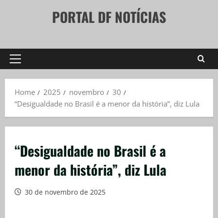
Skip
PORTAL DF NOTÍCIAS
to
content
Primary
Menu
Home
2025
novembro
30
“Desigualdade no Brasil é a menor da história”, diz Lula
“Desigualdade no Brasil é a
menor da história”, diz Lula
30 de novembro de 2025