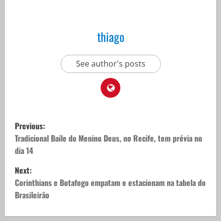
thiago
See author's posts
P
Previous:
o
Tradicional Baile do Menino Deus, no Recife, tem prévia no
dia 14
s
Next:
t
Corinthians e Botafogo empatam e estacionam na tabela do
Brasileirão
n