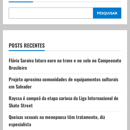
i
PESQUISAR
g
a
t
POSTS RECENTES
i
Flávia Saraiva fatura ouro na trave e no solo no Campeonato
Brasileiro
o
Projeto aproxima comunidades de equipamentos culturais
n
em Salvador
Rayssa é campeã da etapa carioca da Liga Internacional de
Skate Street
Queixas sexuais na menopausa têm tratamento, diz
especialista