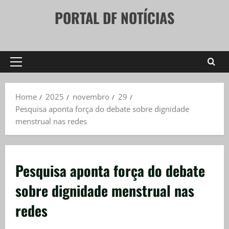
Skip
PORTAL DF NOTÍCIAS
to
content
Primary
Menu
Home
2025
novembro
29
Pesquisa aponta força do debate sobre dignidade
menstrual nas redes
Pesquisa aponta força do debate
sobre dignidade menstrual nas
redes