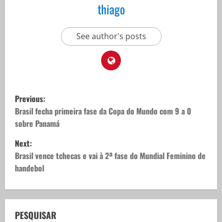
thiago
See author's posts
P
Previous:
o
Brasil fecha primeira fase da Copa do Mundo com 9 a 0
sobre Panamá
s
Next:
t
Brasil vence tchecas e vai à 2ª fase do Mundial Feminino de
handebol
n
a
v
PESQUISAR