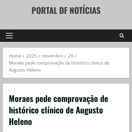
Skip
PORTAL DF NOTÍCIAS
to
content
Primary
Menu
Home
2025
novembro
29
Moraes pede comprovação de histórico clínico de
Augusto Heleno
Moraes pede comprovação de
histórico clínico de Augusto
Heleno