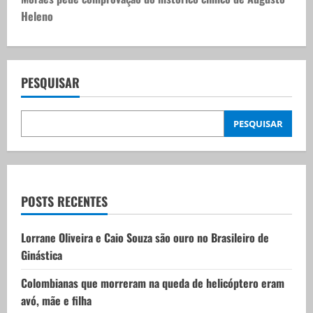
t
Heleno
n
a
v
PESQUISAR
i
PESQUISAR
g
a
t
POSTS RECENTES
i
Lorrane Oliveira e Caio Souza são ouro no Brasileiro de
Ginástica
o
Colombianas que morreram na queda de helicóptero eram
n
avó, mãe e filha