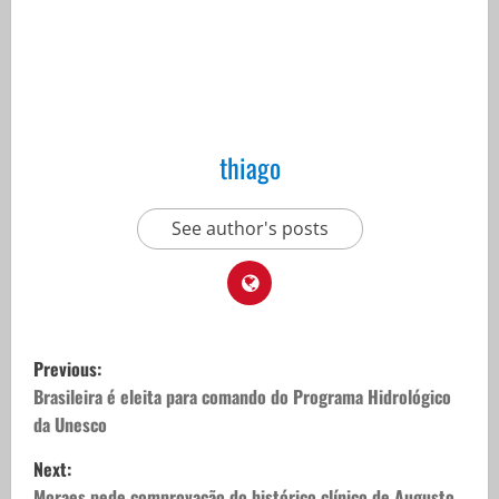
thiago
See author's posts
P
Previous:
o
Brasileira é eleita para comando do Programa Hidrológico
da Unesco
s
Next:
Moraes pede comprovação do histórico clínico de Augusto