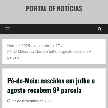
Skip
PORTAL DF NOTÍCIAS
to
content
Primary
Menu
Home
2025
novembro
27
Pé-de-Meia: nascidos em julho e agosto recebem 9ª
parcela
Pé-de-Meia: nascidos em julho e
agosto recebem 9ª parcela
27 de novembro de 2025