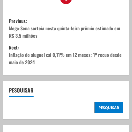
P
Previous:
o
Mega-Sena sorteia nesta quinta-feira prêmio estimado em
R$ 3,5 milhões
s
Next:
t
Inflação do aluguel cai 0,11% em 12 meses; 1º recuo desde
maio de 2024
n
a
v
PESQUISAR
i
PESQUISAR
g
a