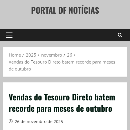
Skip
PORTAL DF NOTÍCIAS
to
content
Primary
Menu
Home
2025
novembro
26
Vendas do Tesouro Direto batem recorde para meses
de outubro
Vendas do Tesouro Direto batem
recorde para meses de outubro
26 de novembro de 2025