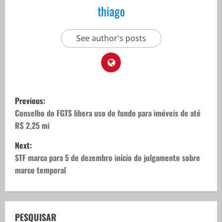
thiago
See author's posts
P
Previous:
o
Conselho do FGTS libera uso do fundo para imóveis de até
R$ 2,25 mi
s
Next:
t
STF marca para 5 de dezembro início do julgamento sobre
marco temporal
n
a
v
PESQUISAR