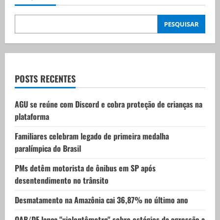
i
PESQUISAR
g
a
t
POSTS RECENTES
i
AGU se reúne com Discord e cobra proteção de crianças na
plataforma
o
Familiares celebram legado de primeira medalha
n
paralímpica do Brasil
PMs detêm motorista de ônibus em SP após
desentendimento no trânsito
Desmatamento na Amazônia cai 36,87% no último ano
OAB/DF lança "violentômetro" sobre estágios da agressão a