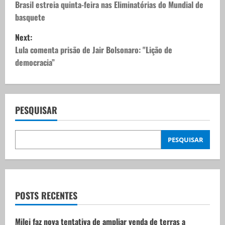
o
Brasil estreia quinta-feira nas Eliminatórias do Mundial de
basquete
s
Next:
t
Lula comenta prisão de Jair Bolsonaro: "Lição de
democracia”
n
a
v
PESQUISAR
i
PESQUISAR
g
a
t
POSTS RECENTES
i
Milei faz nova tentativa de ampliar venda de terras a