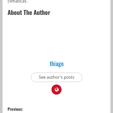
climáticas.
About The Author
thiago
See author's posts
P
Previous: