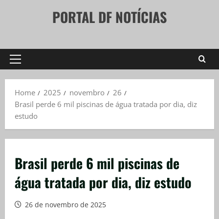
Skip
PORTAL DF NOTÍCIAS
to
content
Primary
Menu
Home
2025
novembro
26
Brasil perde 6 mil piscinas de água tratada por dia, diz
estudo
Brasil perde 6 mil piscinas de
água tratada por dia, diz estudo
26 de novembro de 2025