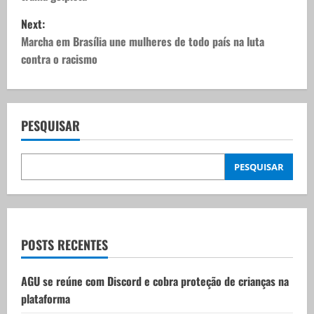
s
Next:
t
Marcha em Brasília une mulheres de todo país na luta
contra o racismo
n
a
v
PESQUISAR
i
PESQUISAR
g
a
t
POSTS RECENTES
i
AGU se reúne com Discord e cobra proteção de crianças na
plataforma
o