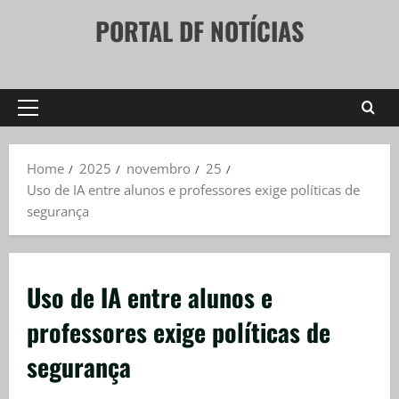
Skip
PORTAL DF NOTÍCIAS
to
content
Primary
Menu
Home
2025
novembro
25
Uso de IA entre alunos e professores exige políticas de
segurança
Uso de IA entre alunos e
professores exige políticas de
segurança