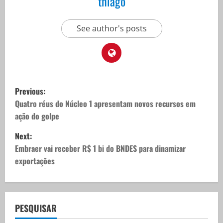
thiago
See author's posts
P
Previous:
o
Quatro réus do Núcleo 1 apresentam novos recursos em
ação do golpe
s
Next:
t
Embraer vai receber R$ 1 bi do BNDES para dinamizar
exportações
n
a
v
PESQUISAR