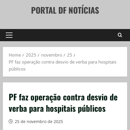
Skip
PORTAL DF NOTÍCIAS
to
content
Primary
Menu
Home
2025
novembro
25
PF faz operação contra desvio de verba para hospitais
públicos
PF faz operação contra desvio de
verba para hospitais públicos
25 de novembro de 2025