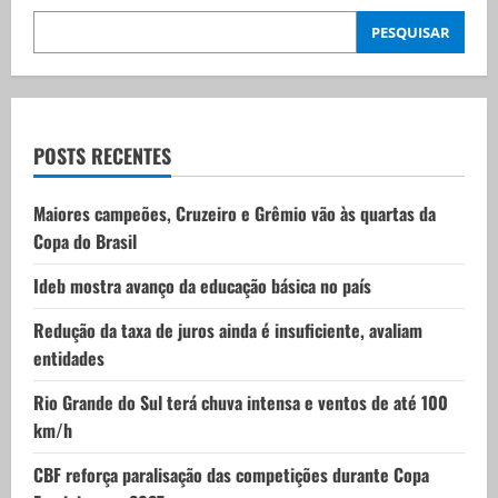
i
PESQUISAR
g
a
t
POSTS RECENTES
i
Maiores campeões, Cruzeiro e Grêmio vão às quartas da
Copa do Brasil
o
Ideb mostra avanço da educação básica no país
n
Redução da taxa de juros ainda é insuficiente, avaliam
entidades
Rio Grande do Sul terá chuva intensa e ventos de até 100
km/h
CBF reforça paralisação das competições durante Copa