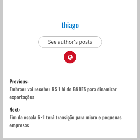
thiago
See author's posts
P
Previous:
o
Embraer vai receber R$ 1 bi do BNDES para dinamizar
exportações
s
Next:
t
Fim da escala 6×1 terá transição para micro e pequenas
empresas
n