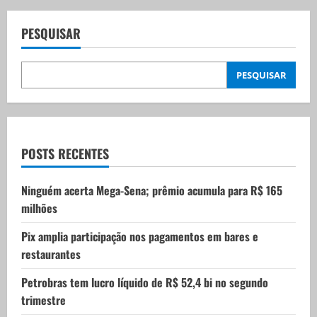
a
v
PESQUISAR
i
PESQUISAR
g
a
t
POSTS RECENTES
i
Ninguém acerta Mega-Sena; prêmio acumula para R$ 165
milhões
o
Pix amplia participação nos pagamentos em bares e
n
restaurantes
Petrobras tem lucro líquido de R$ 52,4 bi no segundo
trimestre