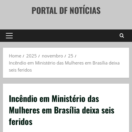
Skip
PORTAL DF NOTÍCIAS
to
content
Primary
Menu
Home
2025
novembro
25
Incêndio em Ministério das Mulheres em Brasília deixa
seis feridos
Incêndio em Ministério das
Mulheres em Brasília deixa seis
feridos