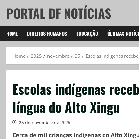
Skip
PORTAL DF NOTÍCIAS
to
content
HOME
DIREITOS HUMANOS
EDUCAÇÃO
ÚLTIMAS NOTÍC
Home
2025
novembro
25
Escolas indígenas recebem
Escolas indígenas receb
língua do Alto Xingu
25 de novembro de 2025
Cerca de mil crianças indígenas do Alto Xing