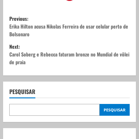
P
Previous:
o
Erika Hilton acusa Nikolas Ferreira de usar celular perto de
Bolsonaro
s
Next:
t
Carol Soberg e Rebecca faturam bronze no Mundial de vôlei
de praia
n
a
v
PESQUISAR
i
PESQUISAR
g
a