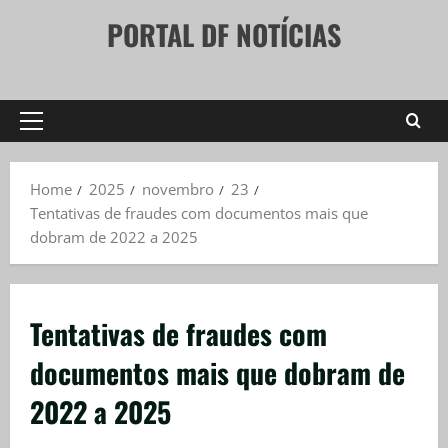
Skip
PORTAL DF NOTÍCIAS
to
content
Primary
Menu
Home
2025
novembro
23
Tentativas de fraudes com documentos mais que
dobram de 2022 a 2025
Tentativas de fraudes com
documentos mais que dobram de
2022 a 2025