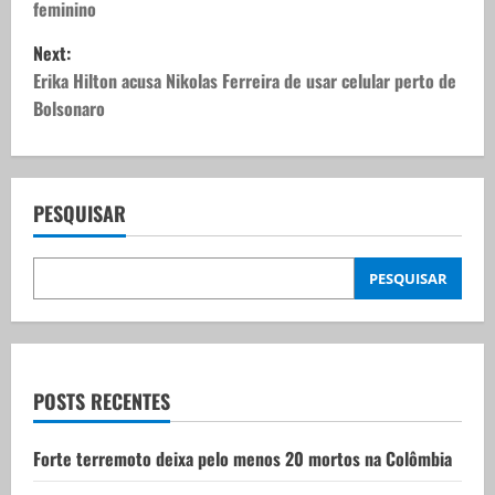
feminino
s
Next:
t
Erika Hilton acusa Nikolas Ferreira de usar celular perto de
Bolsonaro
n
a
v
PESQUISAR
i
PESQUISAR
g
a
t
POSTS RECENTES
i
Forte terremoto deixa pelo menos 20 mortos na Colômbia