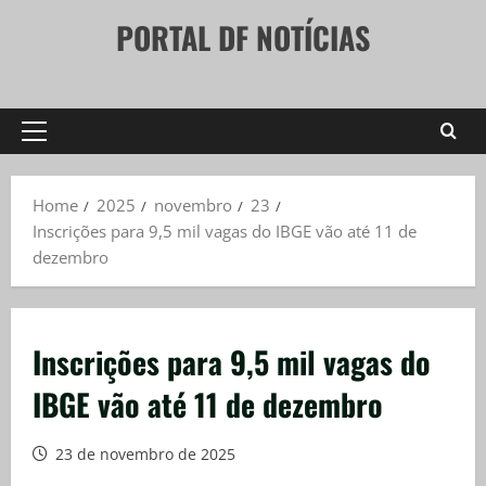
Skip
PORTAL DF NOTÍCIAS
to
content
Primary
Menu
Home
2025
novembro
23
Inscrições para 9,5 mil vagas do IBGE vão até 11 de
dezembro
Inscrições para 9,5 mil vagas do
IBGE vão até 11 de dezembro
23 de novembro de 2025