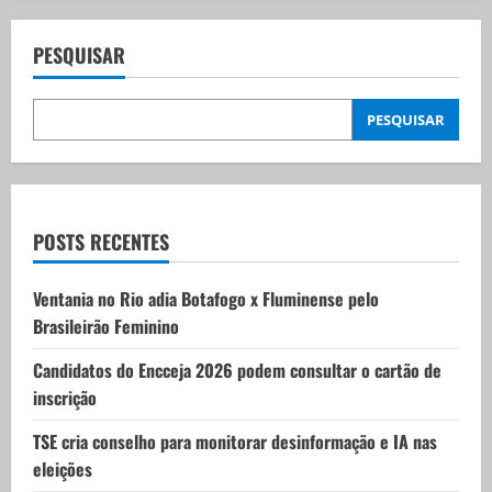
n
a
PESQUISAR
v
PESQUISAR
i
g
a
POSTS RECENTES
t
Ventania no Rio adia Botafogo x Fluminense pelo
i
Brasileirão Feminino
o
Candidatos do Encceja 2026 podem consultar o cartão de
inscrição
n
TSE cria conselho para monitorar desinformação e IA nas
eleições