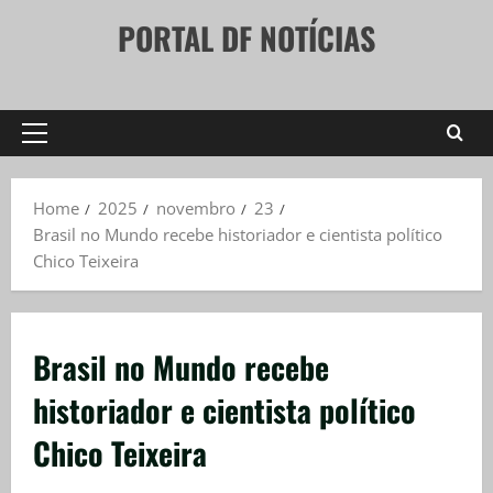
Skip
PORTAL DF NOTÍCIAS
to
content
Primary
Menu
Home
2025
novembro
23
Brasil no Mundo recebe historiador e cientista político
Chico Teixeira
Brasil no Mundo recebe
historiador e cientista político
Chico Teixeira