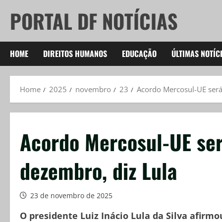
Skip
PORTAL DF NOTÍCIAS
to
content
HOME
DIREITOS HUMANOS
EDUCAÇÃO
ÚLTIMAS NOTÍC
Home
2025
novembro
23
Acordo Mercosul-UE será
Acordo Mercosul-UE ser
dezembro, diz Lula
23 de novembro de 2025
O presidente Luiz Inácio Lula da Silva afirmo