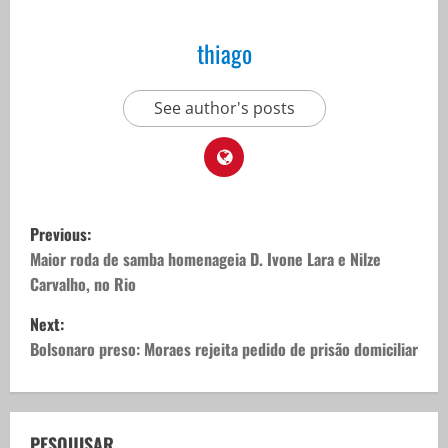
thiago
See author's posts
P
Previous:
o
Maior roda de samba homenageia D. Ivone Lara e Nilze
Carvalho, no Rio
s
Next:
t
Bolsonaro preso: Moraes rejeita pedido de prisão domiciliar
n
a
PESQUISAR