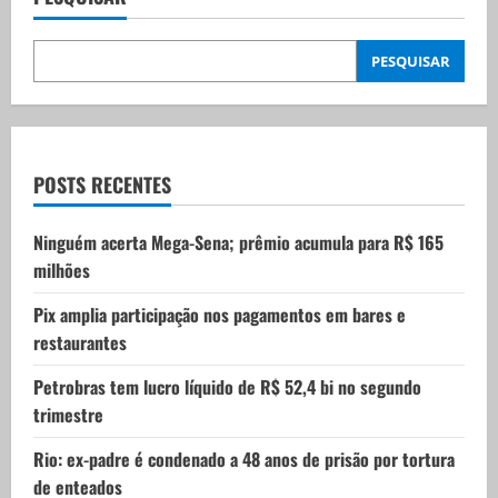
v
PESQUISAR
i
g
a
POSTS RECENTES
t
Ninguém acerta Mega-Sena; prêmio acumula para R$ 165
i
milhões
o
Pix amplia participação nos pagamentos em bares e
restaurantes
n
Petrobras tem lucro líquido de R$ 52,4 bi no segundo
trimestre
Rio: ex-padre é condenado a 48 anos de prisão por tortura
de enteados