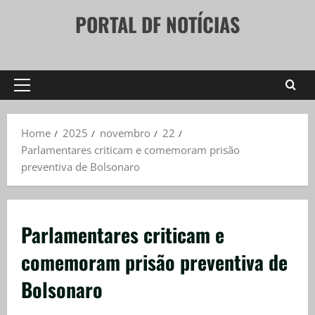
Skip
PORTAL DF NOTÍCIAS
to
content
Primary
Menu
Home
2025
novembro
22
Parlamentares criticam e comemoram prisão
preventiva de Bolsonaro
Parlamentares criticam e
comemoram prisão preventiva de
Bolsonaro