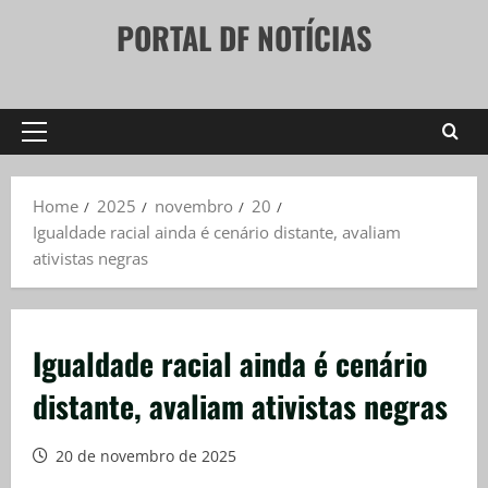
Skip
PORTAL DF NOTÍCIAS
to
content
Primary
Menu
Home
2025
novembro
20
Igualdade racial ainda é cenário distante, avaliam
ativistas negras
Igualdade racial ainda é cenário
distante, avaliam ativistas negras
20 de novembro de 2025