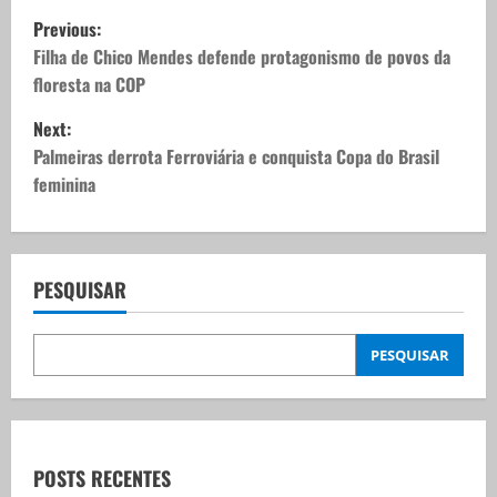
P
Previous:
o
Filha de Chico Mendes defende protagonismo de povos da
floresta na COP
s
Next:
t
Palmeiras derrota Ferroviária e conquista Copa do Brasil
feminina
n
a
v
PESQUISAR
i
PESQUISAR
g
a
t
POSTS RECENTES