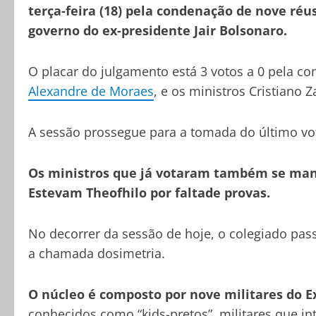
terça-feira (18) pela condenação de nove réu
governo do ex-presidente Jair Bolsonaro.
O placar do julgamento está 3 votos a 0 pela co
Alexandre de Moraes
, e os ministros Cristiano 
A sessão prossegue para a tomada do último voto
Os ministros que já votaram também se mani
Estevam Theofhilo por faltade provas.
No decorrer da sessão de hoje, o colegiado pas
a chamada dosimetria.
O núcleo é composto por nove militares do Ex
conhecidos como “kids-pretos”, militares que i