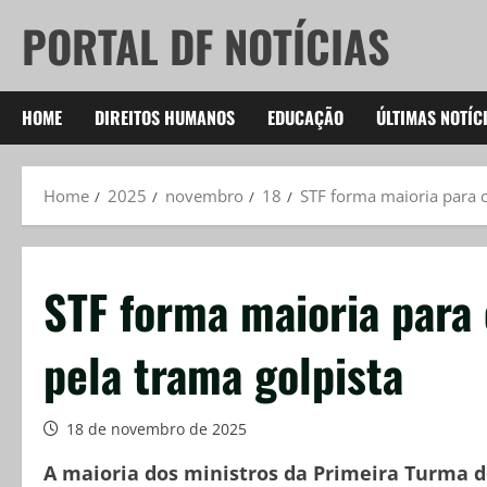
Skip
PORTAL DF NOTÍCIAS
to
content
HOME
DIREITOS HUMANOS
EDUCAÇÃO
ÚLTIMAS NOTÍC
Home
2025
novembro
18
STF forma maioria para 
STF forma maioria para
pela trama golpista
18 de novembro de 2025
A maioria dos ministros da Primeira Turma d