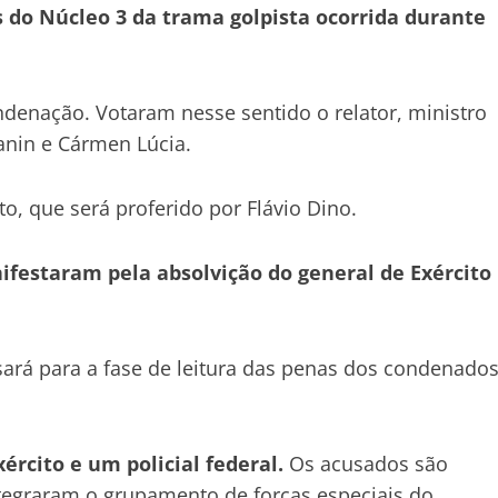
s do Núcleo 3 da trama golpista ocorrida durante
ndenação. Votaram nesse sentido o relator, ministro
Zanin e Cármen Lúcia.
, que será proferido por Flávio Dino.
festaram pela absolvição do general de Exército
sará para a fase de leitura das penas dos condenados
ército e um policial federal.
Os acusados são
ntegraram o grupamento de forças especiais do