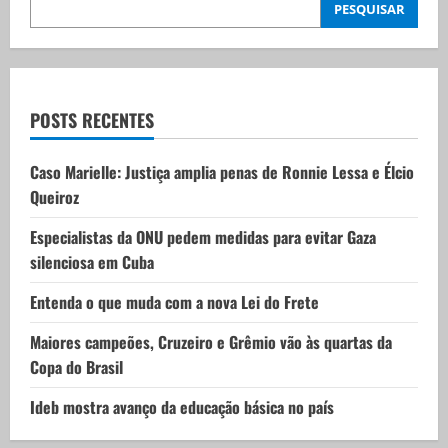
i
PESQUISAR
g
a
t
POSTS RECENTES
i
Caso Marielle: Justiça amplia penas de Ronnie Lessa e Élcio
Queiroz
o
Especialistas da ONU pedem medidas para evitar Gaza
n
silenciosa em Cuba
Entenda o que muda com a nova Lei do Frete
Maiores campeões, Cruzeiro e Grêmio vão às quartas da
Copa do Brasil
Ideb mostra avanço da educação básica no país