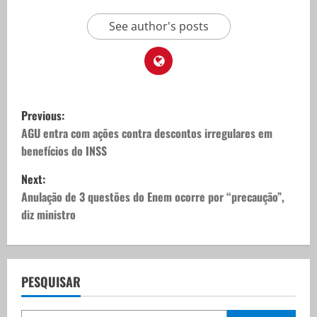
See author's posts
P
Previous:
o
AGU entra com ações contra descontos irregulares em
benefícios do INSS
s
Next:
t
Anulação de 3 questões do Enem ocorre por “precaução”,
diz ministro
n
a
v
PESQUISAR