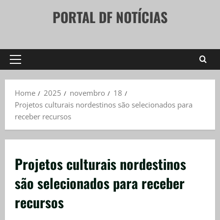
Skip
PORTAL DF NOTÍCIAS
to
content
Primary
Menu
Home
2025
novembro
18
Projetos culturais nordestinos são selecionados para
receber recursos
Projetos culturais nordestinos
são selecionados para receber
recursos