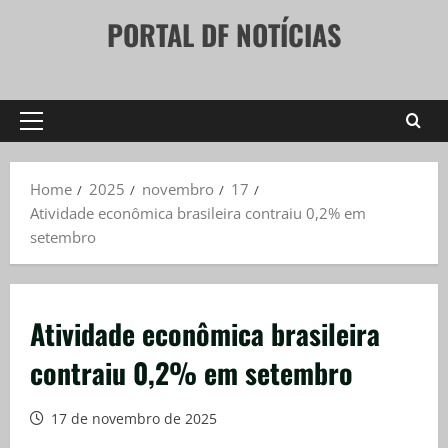
Skip
PORTAL DF NOTÍCIAS
to
content
Primary
Menu
Home
2025
novembro
17
Atividade econômica brasileira contraiu 0,2% em
setembro
Atividade econômica brasileira
contraiu 0,2% em setembro
17 de novembro de 2025