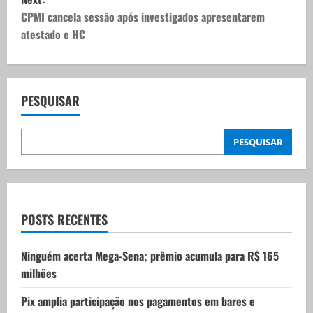
t
CPMI cancela sessão após investigados apresentarem
atestado e HC
n
a
v
PESQUISAR
i
PESQUISAR
g
a
t
POSTS RECENTES
i
Ninguém acerta Mega-Sena; prêmio acumula para R$ 165
milhões
o
Pix amplia participação nos pagamentos em bares e
n