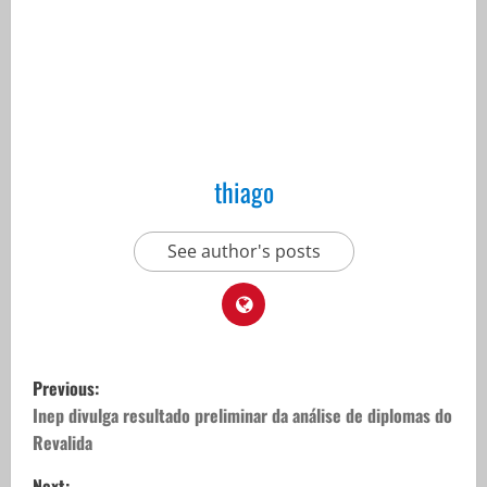
thiago
See author's posts
P
Previous:
o
Inep divulga resultado preliminar da análise de diplomas do
Revalida
s
Next: