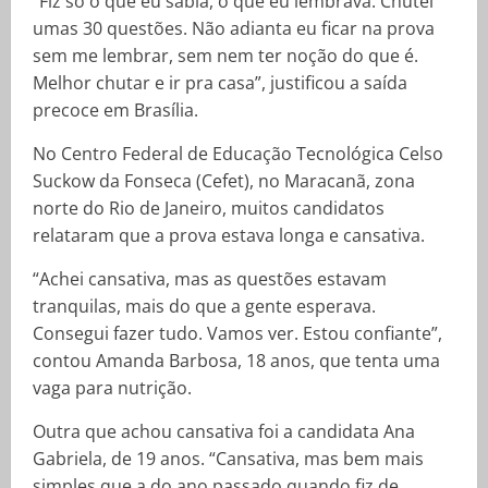
“Fiz só o que eu sabia, o que eu lembrava. Chutei
umas 30 questões. Não adianta eu ficar na prova
sem me lembrar, sem nem ter noção do que é.
Melhor chutar e ir pra casa”, justificou a saída
precoce em Brasília.
No Centro Federal de Educação Tecnológica Celso
Suckow da Fonseca (Cefet), no Maracanã, zona
norte do Rio de Janeiro, muitos candidatos
relataram que a prova estava longa e cansativa.
“Achei cansativa, mas as questões estavam
tranquilas, mais do que a gente esperava.
Consegui fazer tudo. Vamos ver. Estou confiante”,
contou Amanda Barbosa, 18 anos, que tenta uma
vaga para nutrição.
Outra que achou cansativa foi a candidata Ana
Gabriela, de 19 anos. “Cansativa, mas bem mais
simples que a do ano passado quando fiz de