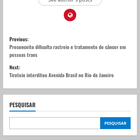
P
Previous:
o
Preconceito dificulta rastreio e tratamento de câncer em
pessoas trans
s
Next:
t
Tiroteio interditou Avenida Brasil no Rio de Janeiro
n
a
PESQUISAR
v
PESQUISAR
i