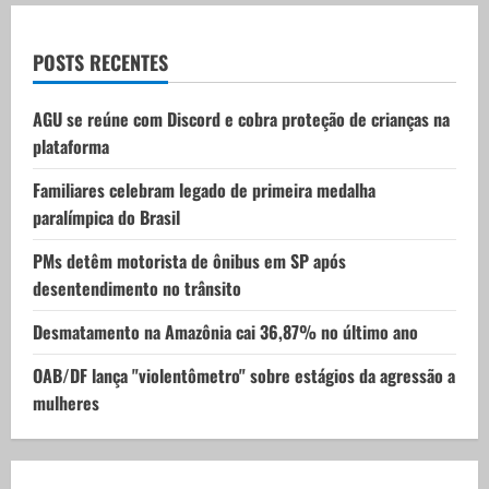
g
a
POSTS RECENTES
t
AGU se reúne com Discord e cobra proteção de crianças na
i
plataforma
o
Familiares celebram legado de primeira medalha
paralímpica do Brasil
n
PMs detêm motorista de ônibus em SP após
desentendimento no trânsito
Desmatamento na Amazônia cai 36,87% no último ano
OAB/DF lança "violentômetro" sobre estágios da agressão a
mulheres