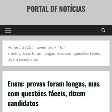
Skip
PORTAL DF NOTÍCIAS
to
content
Primary
Menu
Home
2025
novembro
16
Enem: provas foram longas, mas com questões fáceis,
dizem candidatos
Enem: provas foram longas, mas
com questões fáceis, dizem
candidatos