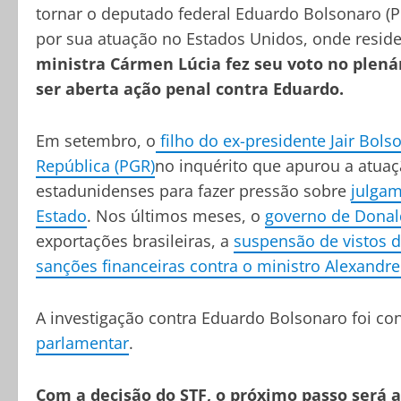
tornar o deputado federal Eduardo Bolsonaro (P
por sua atuação no Estados Unidos, onde resid
ministra Cármen Lúcia fez seu voto no plenár
ser aberta ação penal contra Eduardo.
Em setembro, o
filho do ex-presidente Jair Bol
República (PGR)
no inquérito que apurou a atuaç
estadunidenses para fazer pressão sobre
julgam
Estado
. Nos últimos meses, o
governo de Dona
exportações brasileiras, a
suspensão de vistos d
sanções financeiras contra o ministro Alexandr
A investigação contra Eduardo Bolsonaro foi co
parlamentar
.
Com a decisão do STF, o próximo passo será 