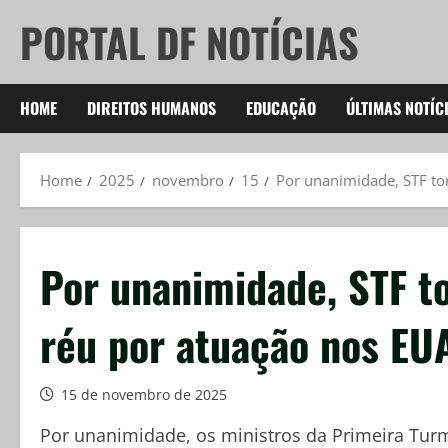
Skip
PORTAL DF NOTÍCIAS
to
content
HOME
DIREITOS HUMANOS
EDUCAÇÃO
ÚLTIMAS NOTÍC
Home
2025
novembro
15
Por unanimidade, STF to
Por unanimidade, STF t
réu por atuação nos EU
15 de novembro de 2025
Por unanimidade, os ministros da Primeira Tur