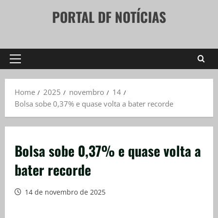
Skip
PORTAL DF NOTÍCIAS
to
content
Primary
Menu
Home
2025
novembro
14
Bolsa sobe 0,37% e quase volta a bater recorde
Bolsa sobe 0,37% e quase volta a
bater recorde
14 de novembro de 2025