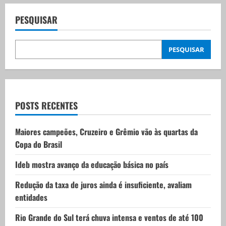
a
v
PESQUISAR
i
PESQUISAR
g
a
t
POSTS RECENTES
i
Maiores campeões, Cruzeiro e Grêmio vão às quartas da
Copa do Brasil
o
Ideb mostra avanço da educação básica no país
n
Redução da taxa de juros ainda é insuficiente, avaliam
entidades
Rio Grande do Sul terá chuva intensa e ventos de até 100