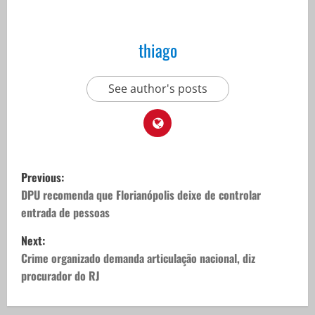
thiago
See author's posts
P
Previous:
o
DPU recomenda que Florianópolis deixe de controlar
entrada de pessoas
s
Next:
t
Crime organizado demanda articulação nacional, diz
procurador do RJ
n