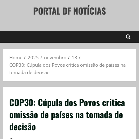
Skip
PORTAL DF NOTÍCIAS
to
content
Home
2025
novembro
13
COP30: Cúpula dos Povos critica omissão de países na
tomada de decisão
COP30: Cúpula dos Povos critica
omissão de países na tomada de
decisão