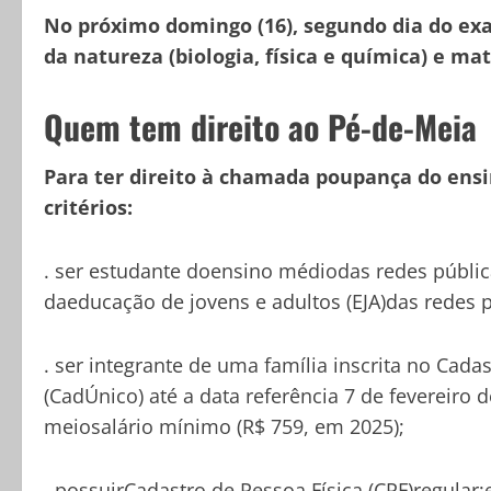
No próximo domingo (16), segundo dia do exam
da natureza (biologia, física e química) e ma
Quem tem direito ao Pé-de-Meia
Para ter direito à chamada poupança do ensi
critérios:
. ser estudante doensino médiodas redes pública
daeducação de jovens e adultos (EJA)das redes p
. ser integrante de uma família inscrita no Cad
(CadÚnico) até a data referência 7 de fevereiro 
meiosalário mínimo (R$ 759, em 2025);
. possuirCadastro de Pessoa Física (CPF)regular;