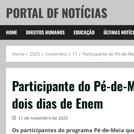
Skip
PORTAL DF NOTÍCIAS
to
content
HOME
DIREITOS HUMANOS
EDUCAÇÃO
ÚLTIMAS NOTÍC
Home
2025
novembro
11
Participante do Pé-de-Me
Participante do Pé-de-M
dois dias de Enem
11 de novembro de 2025
Os participantes do programa Pé-de-Meia qu