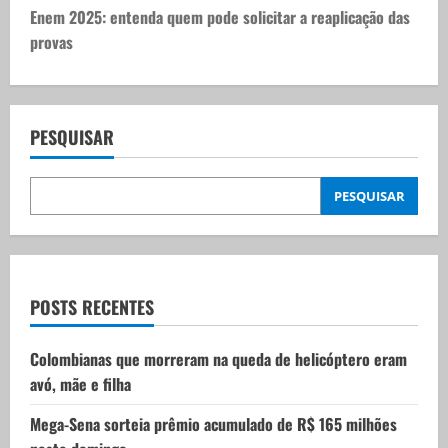
t
Enem 2025: entenda quem pode solicitar a reaplicação das
provas
n
a
v
PESQUISAR
i
PESQUISAR
g
a
t
POSTS RECENTES
i
Colombianas que morreram na queda de helicóptero eram
avó, mãe e filha
o
Mega-Sena sorteia prêmio acumulado de R$ 165 milhões
n