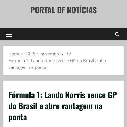
Skip
PORTAL DF NOTÍCIAS
to
content
Primary
Menu
Home
2025
novembro
9
Fórmula 1: Lando Norris vence GP do Brasil e abre
vantagem na ponta
Fórmula 1: Lando Norris vence GP
do Brasil e abre vantagem na
ponta