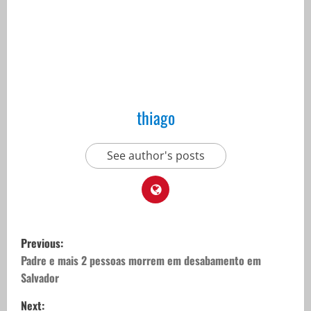
thiago
See author's posts
P
Previous:
o
Padre e mais 2 pessoas morrem em desabamento em
Salvador
s
Next: